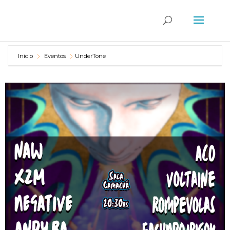
Inicio
Eventos
UnderTone