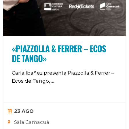
«PIAZZOLLA & FERRER – ECOS
DE TANGO»
Carla Ibañez presenta Piazzolla & Ferrer –
Ecos de Tango,
...
23 AGO
Sala Camacuá