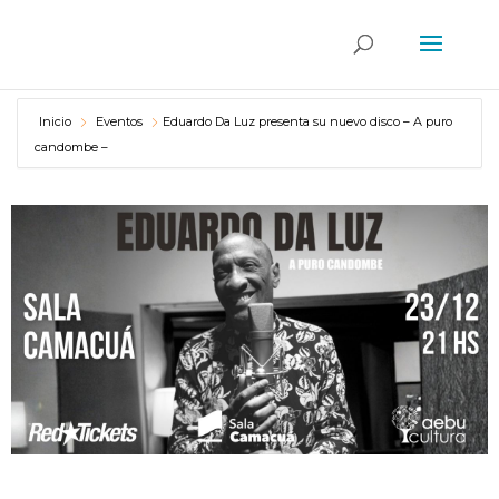
Inicio
Eventos
Eduardo Da Luz presenta su nuevo disco – A puro
candombe –