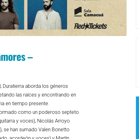
 amores –
al, Duratierra aborda los géneros
petando las raíces y encontrando en
oria en tiempo presente.
nformado como un poderoso septeto.
uitarra y voces), Nicolás Arroyo
o), se han sumado Valen Bonetto
lado, acordeón y voces) y Martín