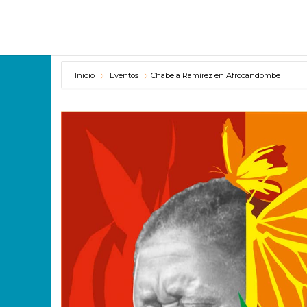
Inicio
Eventos
Chabela Ramírez en Afrocandombe