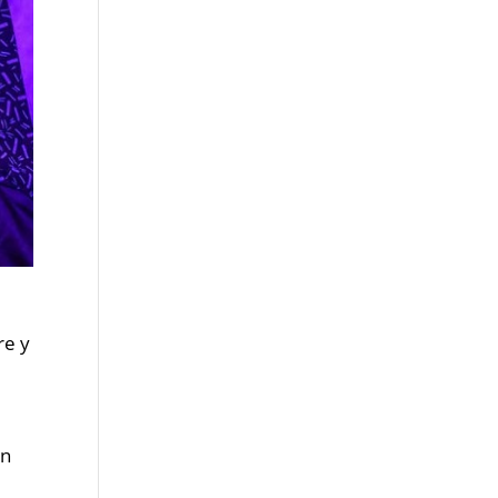
re y
on